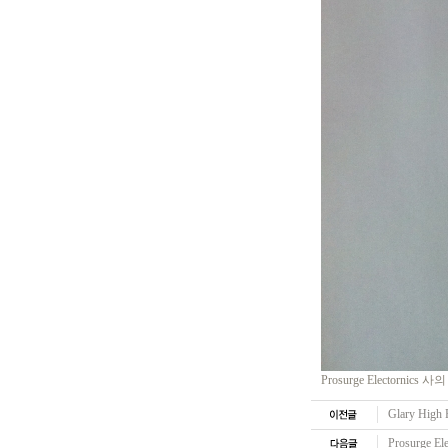
Prosurge Electornic
Glary High 
Prosurge E